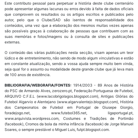
Este contributo pessoal para perpetuar a história deste clube centenário
pode apresentar algumas lacunas ou erros devido à falta de dados oficiais
que comprovem os resultados ou os artigos escritos e publicados pelo
autor, pelo que o Clube/SAD são isentos de responsabilidade dos
conteúdos, uma vez que a elaboração dos mesmos muitas vezes apenas
são possíveis graças à colaboração de pessoas que contribuem com as
suas memórias e fotos/imagens ou à consulta de sites e publicações
externas.
O conteúdo das várias publicações nesta secção, visam apenas um teor
lúdico e de entretenimento, não sendo de modo algum vinculativas e estão
em constante atualização, sendo a vossa ajuda sempre muito bem vinda,
seja qual for o assunto ou modalidade deste grande clube que já leva mais
de 100 anos de existência.
BIBLIOGRAFIA/WEBGRAFIA/FONTES:
1914/2003 - 89 Anos de História
do PSC de Armando Alves, zerozero.pt, Federação Portuguesa de Futebol,
ARQUIVO C.F.E.L (www.lacobrigolagos.blogspot.com), Antigas Glórias do
Futebol Algarvio e Alentejano (www.algarvalentejo.blogspot.com), História
dos Campeonatos de Futebol em Portugal de Giusepe Giorgio,
foradejogo.net, www.futebol365.net, ligaportugal.pt,
www.arquivista.wordpress.com, Costumes e Tradições de Portimão
(facebook), Cromos da bola da minha infância (facebook) de Jorge Manuel
Soares, o sempre prestável o Miguel Luis, futpt.blogspot.com.