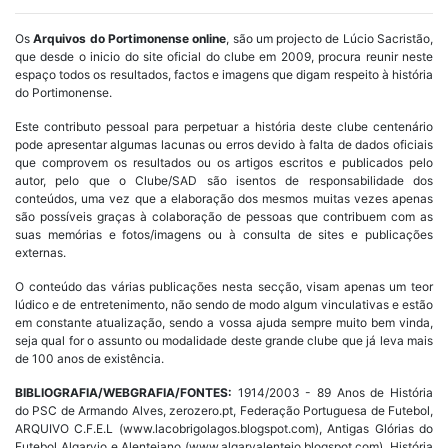
Os
Arquivos do Portimonense online
, são um projecto de Lúcio Sacristão,
que desde o inicio do site oficial do clube em 2009, procura reunir neste
espaço todos os resultados, factos e imagens que digam respeito à história
do Portimonense.
Este contributo pessoal para perpetuar a história deste clube centenário
pode apresentar algumas lacunas ou erros devido à falta de dados oficiais
que comprovem os resultados ou os artigos escritos e publicados pelo
autor, pelo que o Clube/SAD são isentos de responsabilidade dos
conteúdos, uma vez que a elaboração dos mesmos muitas vezes apenas
são possíveis graças à colaboração de pessoas que contribuem com as
suas memórias e fotos/imagens ou à consulta de sites e publicações
externas.
O conteúdo das várias publicações nesta secção, visam apenas um teor
lúdico e de entretenimento, não sendo de modo algum vinculativas e estão
em constante atualização, sendo a vossa ajuda sempre muito bem vinda,
seja qual for o assunto ou modalidade deste grande clube que já leva mais
de 100 anos de existência.
BIBLIOGRAFIA/WEBGRAFIA/FONTES:
1914/2003 - 89 Anos de História
do PSC de Armando Alves, zerozero.pt, Federação Portuguesa de Futebol,
ARQUIVO C.F.E.L (www.lacobrigolagos.blogspot.com), Antigas Glórias do
Futebol Algarvio e Alentejano (www.algarvalentejo.blogspot.com), História