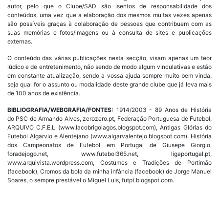
autor, pelo que o Clube/SAD são isentos de responsabilidade dos
conteúdos, uma vez que a elaboração dos mesmos muitas vezes apenas
são possíveis graças à colaboração de pessoas que contribuem com as
suas memórias e fotos/imagens ou à consulta de sites e publicações
externas.
O conteúdo das várias publicações nesta secção, visam apenas um teor
lúdico e de entretenimento, não sendo de modo algum vinculativas e estão
em constante atualização, sendo a vossa ajuda sempre muito bem vinda,
seja qual for o assunto ou modalidade deste grande clube que já leva mais
de 100 anos de existência.
BIBLIOGRAFIA/WEBGRAFIA/FONTES:
1914/2003 - 89 Anos de História
do PSC de Armando Alves, zerozero.pt, Federação Portuguesa de Futebol,
ARQUIVO C.F.E.L (www.lacobrigolagos.blogspot.com), Antigas Glórias do
Futebol Algarvio e Alentejano (www.algarvalentejo.blogspot.com), História
dos Campeonatos de Futebol em Portugal de Giusepe Giorgio,
foradejogo.net, www.futebol365.net, ligaportugal.pt,
www.arquivista.wordpress.com, Costumes e Tradições de Portimão
(facebook), Cromos da bola da minha infância (facebook) de Jorge Manuel
Soares, o sempre prestável o Miguel Luis, futpt.blogspot.com.