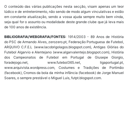
O conteúdo das várias publicações nesta secção, visam apenas um teor
lúdico e de entretenimento, não sendo de modo algum vinculativas e estão
em constante atualização, sendo a vossa ajuda sempre muito bem vinda,
seja qual for o assunto ou modalidade deste grande clube que já leva mais
de 100 anos de existência.
BIBLIOGRAFIA/WEBGRAFIA/FONTES:
1914/2003 - 89 Anos de História
do PSC de Armando Alves, zerozero.pt, Federação Portuguesa de Futebol,
ARQUIVO C.F.E.L (www.lacobrigolagos.blogspot.com), Antigas Glórias do
Futebol Algarvio e Alentejano (www.algarvalentejo.blogspot.com), História
dos Campeonatos de Futebol em Portugal de Giusepe Giorgio,
foradejogo.net, www.futebol365.net, ligaportugal.pt,
www.arquivista.wordpress.com, Costumes e Tradições de Portimão
(facebook), Cromos da bola da minha infância (facebook) de Jorge Manuel
Soares, o sempre prestável o Miguel Luis, futpt.blogspot.com.