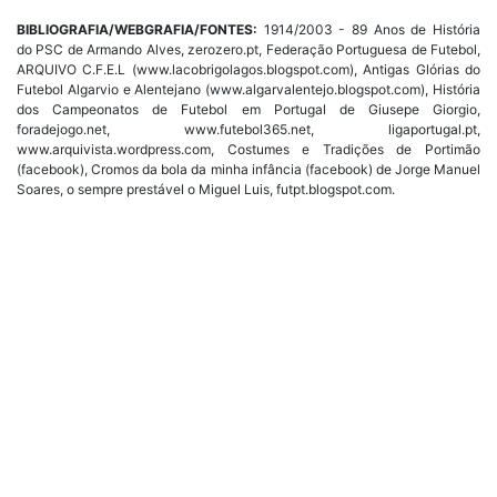
BIBLIOGRAFIA/WEBGRAFIA/FONTES:
1914/2003 - 89 Anos de História
do PSC de Armando Alves, zerozero.pt, Federação Portuguesa de Futebol,
ARQUIVO C.F.E.L (www.lacobrigolagos.blogspot.com), Antigas Glórias do
Futebol Algarvio e Alentejano (www.algarvalentejo.blogspot.com), História
dos Campeonatos de Futebol em Portugal de Giusepe Giorgio,
foradejogo.net, www.futebol365.net, ligaportugal.pt,
www.arquivista.wordpress.com, Costumes e Tradições de Portimão
(facebook), Cromos da bola da minha infância (facebook) de Jorge Manuel
Soares, o sempre prestável o Miguel Luis, futpt.blogspot.com.