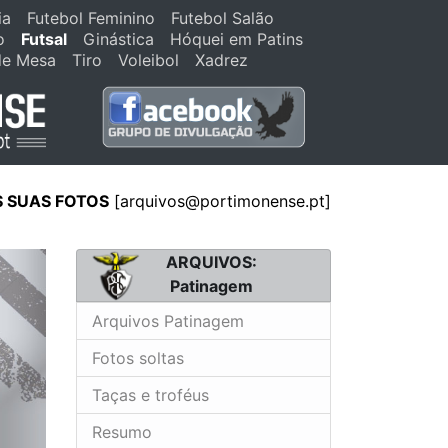
ia
Futebol Feminino
Futebol Salão
o
Futsal
Ginástica
Hóquei em Patins
de Mesa
Tiro
Voleibol
Xadrez
S SUAS FOTOS
[
arquivos@portimonense.pt
]
ARQUIVOS:
Patinagem
Arquivos Patinagem
Fotos soltas
Taças e troféus
Resumo