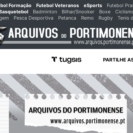
ebol Formação
Futebol Veteranos
eSports
Futebol Pra
Basquetebol
Badminton
Bilhar/Snooker
Boxe
Ciclism
agem
Pesca Desportiva
Petanca
Remo
Rugby
Tenis 
PARTILHE A