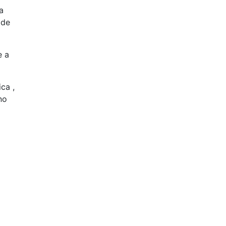
a
 de
e a
ca ,
no