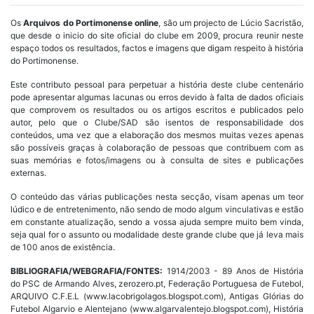
Os
Arquivos do Portimonense online
, são um projecto de Lúcio Sacristão,
que desde o inicio do site oficial do clube em 2009, procura reunir neste
espaço todos os resultados, factos e imagens que digam respeito à história
do Portimonense.
Este contributo pessoal para perpetuar a história deste clube centenário
pode apresentar algumas lacunas ou erros devido à falta de dados oficiais
que comprovem os resultados ou os artigos escritos e publicados pelo
autor, pelo que o Clube/SAD são isentos de responsabilidade dos
conteúdos, uma vez que a elaboração dos mesmos muitas vezes apenas
são possíveis graças à colaboração de pessoas que contribuem com as
suas memórias e fotos/imagens ou à consulta de sites e publicações
externas.
O conteúdo das várias publicações nesta secção, visam apenas um teor
lúdico e de entretenimento, não sendo de modo algum vinculativas e estão
em constante atualização, sendo a vossa ajuda sempre muito bem vinda,
seja qual for o assunto ou modalidade deste grande clube que já leva mais
de 100 anos de existência.
BIBLIOGRAFIA/WEBGRAFIA/FONTES:
1914/2003 - 89 Anos de História
do PSC de Armando Alves, zerozero.pt, Federação Portuguesa de Futebol,
ARQUIVO C.F.E.L (www.lacobrigolagos.blogspot.com), Antigas Glórias do
Futebol Algarvio e Alentejano (www.algarvalentejo.blogspot.com), História