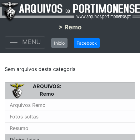
> Remo
MENU
Inicio
Facebook
Sem arquivos desta categoria
ARQUIVOS:
Remo
Arquivos Remo
Fotos soltas
Resumo
Página Inicial