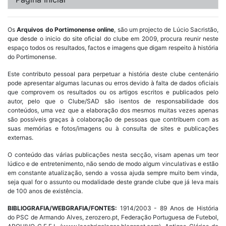
Os
Arquivos do Portimonense online
, são um projecto de Lúcio Sacristão,
que desde o inicio do site oficial do clube em 2009, procura reunir neste
espaço todos os resultados, factos e imagens que digam respeito à história
do Portimonense.
Este contributo pessoal para perpetuar a história deste clube centenário
pode apresentar algumas lacunas ou erros devido à falta de dados oficiais
que comprovem os resultados ou os artigos escritos e publicados pelo
autor, pelo que o Clube/SAD são isentos de responsabilidade dos
conteúdos, uma vez que a elaboração dos mesmos muitas vezes apenas
são possíveis graças à colaboração de pessoas que contribuem com as
suas memórias e fotos/imagens ou à consulta de sites e publicações
externas.
O conteúdo das várias publicações nesta secção, visam apenas um teor
lúdico e de entretenimento, não sendo de modo algum vinculativas e estão
em constante atualização, sendo a vossa ajuda sempre muito bem vinda,
seja qual for o assunto ou modalidade deste grande clube que já leva mais
de 100 anos de existência.
BIBLIOGRAFIA/WEBGRAFIA/FONTES:
1914/2003 - 89 Anos de História
do PSC de Armando Alves, zerozero.pt, Federação Portuguesa de Futebol,