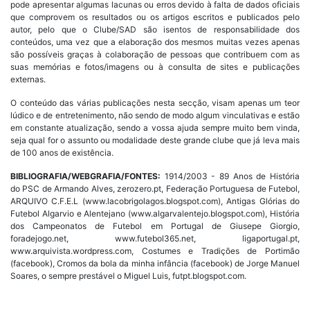
pode apresentar algumas lacunas ou erros devido à falta de dados oficiais
que comprovem os resultados ou os artigos escritos e publicados pelo
autor, pelo que o Clube/SAD são isentos de responsabilidade dos
conteúdos, uma vez que a elaboração dos mesmos muitas vezes apenas
são possíveis graças à colaboração de pessoas que contribuem com as
suas memórias e fotos/imagens ou à consulta de sites e publicações
externas.
O conteúdo das várias publicações nesta secção, visam apenas um teor
lúdico e de entretenimento, não sendo de modo algum vinculativas e estão
em constante atualização, sendo a vossa ajuda sempre muito bem vinda,
seja qual for o assunto ou modalidade deste grande clube que já leva mais
de 100 anos de existência.
BIBLIOGRAFIA/WEBGRAFIA/FONTES:
1914/2003 - 89 Anos de História
do PSC de Armando Alves, zerozero.pt, Federação Portuguesa de Futebol,
ARQUIVO C.F.E.L (www.lacobrigolagos.blogspot.com), Antigas Glórias do
Futebol Algarvio e Alentejano (www.algarvalentejo.blogspot.com), História
dos Campeonatos de Futebol em Portugal de Giusepe Giorgio,
foradejogo.net, www.futebol365.net, ligaportugal.pt,
www.arquivista.wordpress.com, Costumes e Tradições de Portimão
(facebook), Cromos da bola da minha infância (facebook) de Jorge Manuel
Soares, o sempre prestável o Miguel Luis, futpt.blogspot.com.