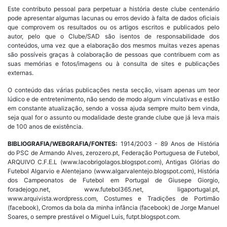
Este contributo pessoal para perpetuar a história deste clube centenário
pode apresentar algumas lacunas ou erros devido à falta de dados oficiais
que comprovem os resultados ou os artigos escritos e publicados pelo
autor, pelo que o Clube/SAD são isentos de responsabilidade dos
conteúdos, uma vez que a elaboração dos mesmos muitas vezes apenas
são possíveis graças à colaboração de pessoas que contribuem com as
suas memórias e fotos/imagens ou à consulta de sites e publicações
externas.
O conteúdo das várias publicações nesta secção, visam apenas um teor
lúdico e de entretenimento, não sendo de modo algum vinculativas e estão
em constante atualização, sendo a vossa ajuda sempre muito bem vinda,
seja qual for o assunto ou modalidade deste grande clube que já leva mais
de 100 anos de existência.
BIBLIOGRAFIA/WEBGRAFIA/FONTES:
1914/2003 - 89 Anos de História
do PSC de Armando Alves, zerozero.pt, Federação Portuguesa de Futebol,
ARQUIVO C.F.E.L (www.lacobrigolagos.blogspot.com), Antigas Glórias do
Futebol Algarvio e Alentejano (www.algarvalentejo.blogspot.com), História
dos Campeonatos de Futebol em Portugal de Giusepe Giorgio,
foradejogo.net, www.futebol365.net, ligaportugal.pt,
www.arquivista.wordpress.com, Costumes e Tradições de Portimão
(facebook), Cromos da bola da minha infância (facebook) de Jorge Manuel
Soares, o sempre prestável o Miguel Luis, futpt.blogspot.com.