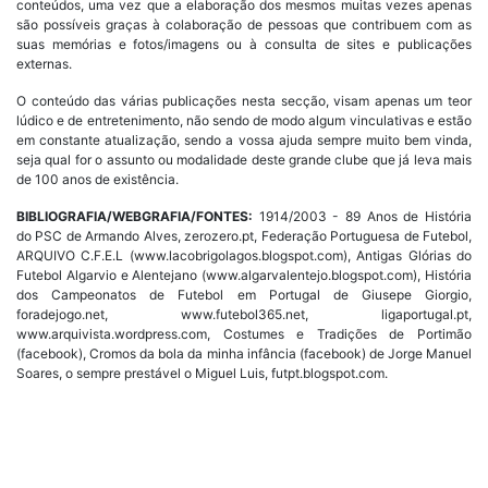
conteúdos, uma vez que a elaboração dos mesmos muitas vezes apenas
são possíveis graças à colaboração de pessoas que contribuem com as
suas memórias e fotos/imagens ou à consulta de sites e publicações
externas.
O conteúdo das várias publicações nesta secção, visam apenas um teor
lúdico e de entretenimento, não sendo de modo algum vinculativas e estão
em constante atualização, sendo a vossa ajuda sempre muito bem vinda,
seja qual for o assunto ou modalidade deste grande clube que já leva mais
de 100 anos de existência.
BIBLIOGRAFIA/WEBGRAFIA/FONTES:
1914/2003 - 89 Anos de História
do PSC de Armando Alves, zerozero.pt, Federação Portuguesa de Futebol,
ARQUIVO C.F.E.L (www.lacobrigolagos.blogspot.com), Antigas Glórias do
Futebol Algarvio e Alentejano (www.algarvalentejo.blogspot.com), História
dos Campeonatos de Futebol em Portugal de Giusepe Giorgio,
foradejogo.net, www.futebol365.net, ligaportugal.pt,
www.arquivista.wordpress.com, Costumes e Tradições de Portimão
(facebook), Cromos da bola da minha infância (facebook) de Jorge Manuel
Soares, o sempre prestável o Miguel Luis, futpt.blogspot.com.