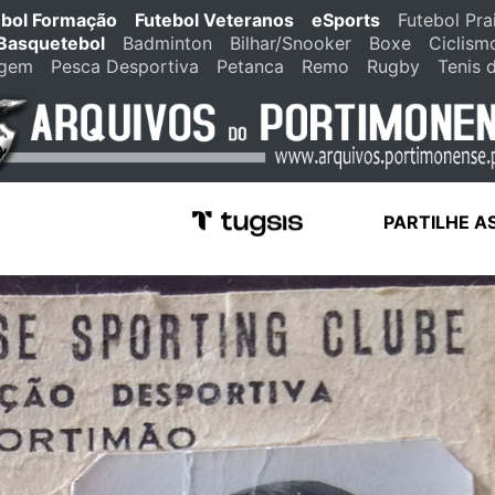
ebol Formação
Futebol Veteranos
eSports
Futebol Pra
Basquetebol
Badminton
Bilhar/Snooker
Boxe
Ciclism
agem
Pesca Desportiva
Petanca
Remo
Rugby
Tenis 
PARTILHE A