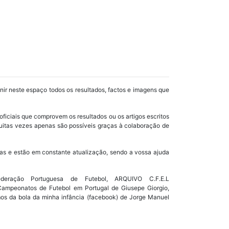
unir neste espaço todos os resultados, factos e imagens que
oficiais que comprovem os resultados ou os artigos escritos
uitas vezes apenas são possíveis graças à colaboração de
as e estão em constante atualização, sendo a vossa ajuda
ração Portuguesa de Futebol, ARQUIVO C.F.E.L
s Campeonatos de Futebol em Portugal de Giusepe Giorgio,
mos da bola da minha infância (facebook) de Jorge Manuel