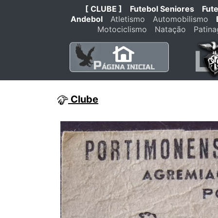
[ CLUBE ]
Futebol Seniores
Fut
Andebol
Atletismo
Automobilismo
Motociclismo
Natação
Patin
Clube