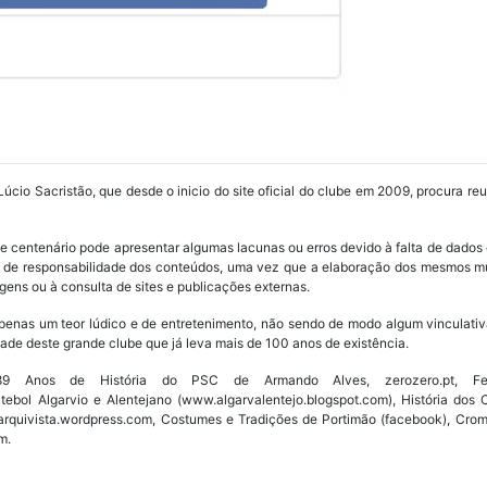
Lúcio Sacristão, que desde o inicio do site oficial do clube em 2009, procura re
ube centenário pode apresentar algumas lacunas ou erros devido à falta de dados 
os de responsabilidade dos conteúdos, uma vez que a elaboração dos mesmos m
ens ou à consulta de sites e publicações externas.
penas um teor lúdico e de entretenimento, não sendo de modo algum vinculativ
ade deste grande clube que já leva mais de 100 anos de existência.
Anos de História do PSC de Armando Alves, zerozero.pt, Fede
utebol Algarvio e Alentejano (www.algarvalentejo.blogspot.com), História do
w.arquivista.wordpress.com, Costumes e Tradições de Portimão (facebook), Cro
m.