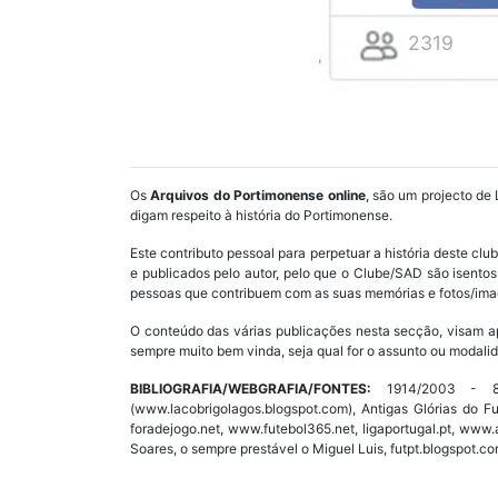
2319
Os
Arquivos do Portimonense online
, são um projecto de 
digam respeito à história do Portimonense.
Este contributo pessoal para perpetuar a história deste cl
e publicados pelo autor, pelo que o Clube/SAD são isent
pessoas que contribuem com as suas memórias e fotos/imag
O conteúdo das várias publicações nesta secção, visam a
sempre muito bem vinda, seja qual for o assunto ou modalid
BIBLIOGRAFIA/WEBGRAFIA/FONTES:
1914/2003 - 89 
(www.lacobrigolagos.blogspot.com), Antigas Glórias do F
foradejogo.net, www.futebol365.net, ligaportugal.pt, ww
Soares, o sempre prestável o Miguel Luis, futpt.blogspot.co