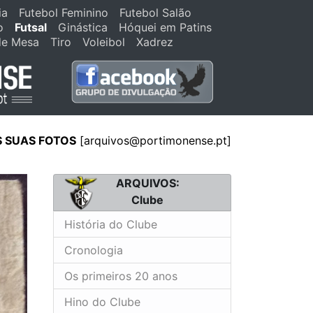
ia
Futebol Feminino
Futebol Salão
o
Futsal
Ginástica
Hóquei em Patins
de Mesa
Tiro
Voleibol
Xadrez
S SUAS FOTOS
[
arquivos@portimonense.pt
]
ARQUIVOS:
Clube
História do Clube
Cronologia
Os primeiros 20 anos
Hino do Clube