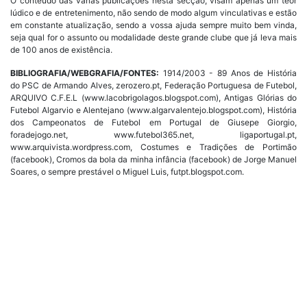
O conteúdo das várias publicações nesta secção, visam apenas um teor
lúdico e de entretenimento, não sendo de modo algum vinculativas e estão
em constante atualização, sendo a vossa ajuda sempre muito bem vinda,
seja qual for o assunto ou modalidade deste grande clube que já leva mais
de 100 anos de existência.
BIBLIOGRAFIA/WEBGRAFIA/FONTES:
1914/2003 - 89 Anos de História
do PSC de Armando Alves, zerozero.pt, Federação Portuguesa de Futebol,
ARQUIVO C.F.E.L (www.lacobrigolagos.blogspot.com), Antigas Glórias do
Futebol Algarvio e Alentejano (www.algarvalentejo.blogspot.com), História
dos Campeonatos de Futebol em Portugal de Giusepe Giorgio,
foradejogo.net, www.futebol365.net, ligaportugal.pt,
www.arquivista.wordpress.com, Costumes e Tradições de Portimão
(facebook), Cromos da bola da minha infância (facebook) de Jorge Manuel
Soares, o sempre prestável o Miguel Luis, futpt.blogspot.com.