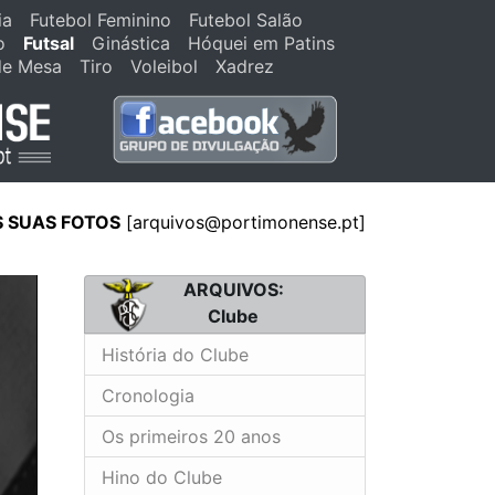
ia
Futebol Feminino
Futebol Salão
o
Futsal
Ginástica
Hóquei em Patins
de Mesa
Tiro
Voleibol
Xadrez
S SUAS FOTOS
[
arquivos@portimonense.pt
]
ARQUIVOS:
Clube
História do Clube
Cronologia
Os primeiros 20 anos
Hino do Clube