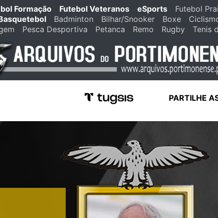
ebol Formação
Futebol Veteranos
eSports
Futebol Pra
Basquetebol
Badminton
Bilhar/Snooker
Boxe
Ciclism
agem
Pesca Desportiva
Petanca
Remo
Rugby
Tenis 
PARTILHE A