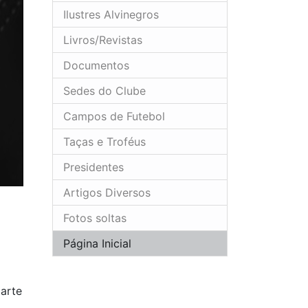
Ilustres Alvinegros
Livros/Revistas
Documentos
Sedes do Clube
Campos de Futebol
Taças e Troféus
Presidentes
Artigos Diversos
Fotos soltas
Página Inicial
arte