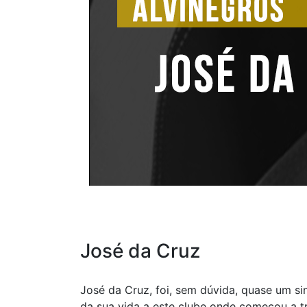
José da Cruz
José da Cruz, foi, sem dúvida, quase um 
da sua vida a este clube onde começou a t