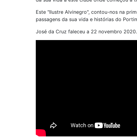
Este "Ilustre Alvinegro", contou-nos na pr
passagens da sua vida e histórias do Porti
José da Cruz faleceu a 22 novembro 2020.