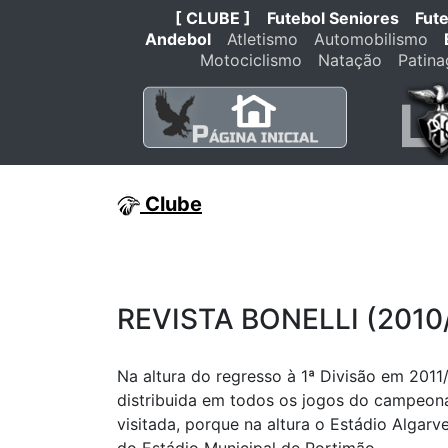
[ CLUBE ]
Futebol Seniores
Fut
Andebol
Atletismo
Automobilismo
Motociclismo
Natação
Patin
Clube
REVISTA BONELLI (2010
Na altura do regresso à 1ª Divisão em 2011/
distribuida em todos os jogos do campeo
visitada, porque na altura o Estádio Algar
do Estádio Municipal de Portimão.