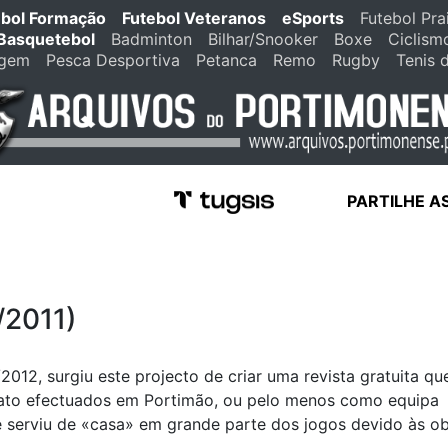
ebol Formação
Futebol Veteranos
eSports
Futebol Pra
Basquetebol
Badminton
Bilhar/Snooker
Boxe
Ciclism
agem
Pesca Desportiva
Petanca
Remo
Rugby
Tenis 
PARTILHE A
/2011)
2012, surgiu este projecto de criar uma revista gratuita que
nato efectuados em Portimão, ou pelo menos como equipa
ve serviu de «casa» em grande parte dos jogos devido às o