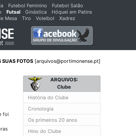
ia
Futebol Feminino
Futebol Salão
o
Futsal
Ginástica
Hóquei em Patins
de Mesa
Tiro
Voleibol
Xadrez
S SUAS FOTOS
[
arquivos@portimonense.pt
]
ARQUIVOS:
Clube
História do Clube
Cronologia
 foi
Os primeiros 20 anos
bras
Hino do Clube